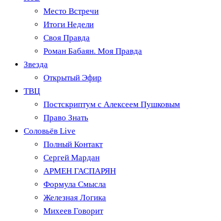
Место Встречи
Итоги Недели
Своя Правда
Роман Бабаян. Моя Правда
Звезда
Открытый Эфир
ТВЦ
Постскриптум с Алексеем Пушковым
Право Знать
Соловьёв Live
Полный Контакт
Сергей Мардан
АРМЕН ГАСПАРЯН
Формула Смысла
Железная Логика
Михеев Говорит