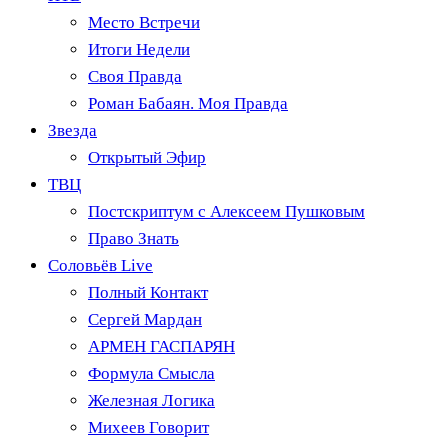
Место Встречи
Итоги Недели
Своя Правда
Роман Бабаян. Моя Правда
Звезда
Открытый Эфир
ТВЦ
Постскриптум с Алексеем Пушковым
Право Знать
Соловьёв Live
Полный Контакт
Сергей Мардан
АРМЕН ГАСПАРЯН
Формула Смысла
Железная Логика
Михеев Говорит