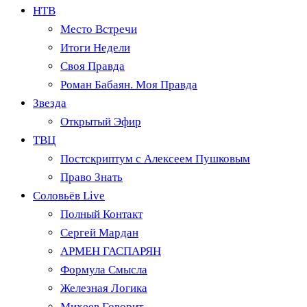
НТВ
Место Встречи
Итоги Недели
Своя Правда
Роман Бабаян. Моя Правда
Звезда
Открытый Эфир
ТВЦ
Постскриптум с Алексеем Пушковым
Право Знать
Соловьёв Live
Полный Контакт
Сергей Мардан
АРМЕН ГАСПАРЯН
Формула Смысла
Железная Логика
Михеев Говорит