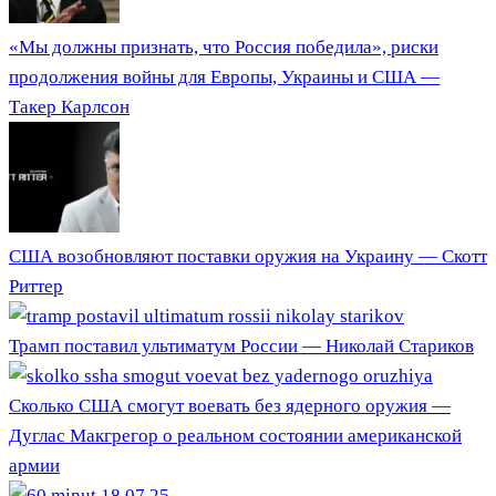
«Мы должны признать, что Россия победила», риски
продолжения войны для Европы, Украины и США —
Такер Карлсон
США возобновляют поставки оружия на Украину — Скотт
Риттер
Трамп поставил ультиматум России — Николай Стариков
Сколько США смогут воевать без ядерного оружия —
Дуглас Макгрегор о реальном состоянии американской
армии