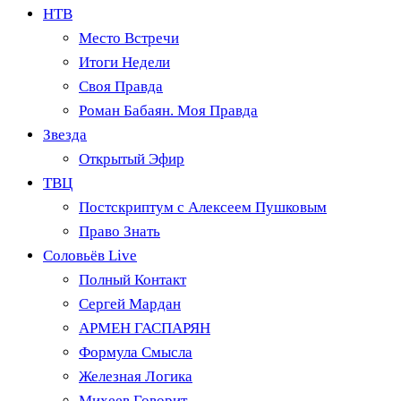
НТВ
Место Встречи
Итоги Недели
Своя Правда
Роман Бабаян. Моя Правда
Звезда
Открытый Эфир
ТВЦ
Постскриптум с Алексеем Пушковым
Право Знать
Соловьёв Live
Полный Контакт
Сергей Мардан
АРМЕН ГАСПАРЯН
Формула Смысла
Железная Логика
Михеев Говорит