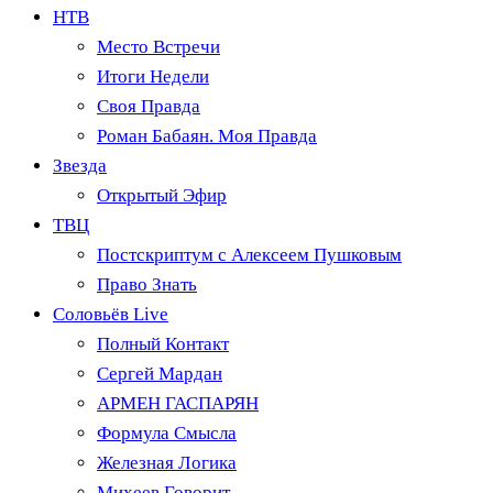
НТВ
Место Встречи
Итоги Недели
Своя Правда
Роман Бабаян. Моя Правда
Звезда
Открытый Эфир
ТВЦ
Постскриптум с Алексеем Пушковым
Право Знать
Соловьёв Live
Полный Контакт
Сергей Мардан
АРМЕН ГАСПАРЯН
Формула Смысла
Железная Логика
Михеев Говорит