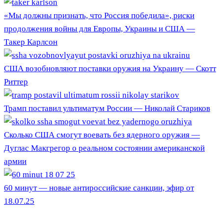
«Мы должны признать, что Россия победила», риски
продолжения войны для Европы, Украины и США —
Такер Карлсон
США возобновляют поставки оружия на Украину — Скотт
Риттер
Трамп поставил ультиматум России — Николай Стариков
Сколько США смогут воевать без ядерного оружия —
Дуглас Макгрегор о реальном состоянии американской
армии
60 минут — новые антироссийские санкции, эфир от
18.07.25