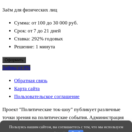
Заём для физических лиц
Сумма:
от 100 до 30 000
руб.
Срок:
от 7 до 21 дней
Ставка:
292% годовых
Решение:
1 минута
Оформить
Займы от 0%
Обратная связь
Карта сайта
Пользовательское соглашение
Проект "Политические ток-шоу" публикует различные
точки зрения на политические события. Администрация
сайта может быть не согласна с содержанием публикаций.
Пользуясь нашим сайтом, вы соглашаетесь с тем, что мы используем