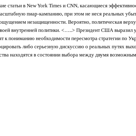
кие статьи в New York Times и CNN, касающиеся эффективно
масштабную пиар-кампанию, при этом не неся реальных убыт
с ощущением незащищенности. Вероятно, политическая верх
 своей внутренней политики. <…..> Президент США выразил 
ят к пониманию необходимости пересмотра стратегии по Укр
воцировать либо серьезную дискуссию о реальных путях вых
ства находятся в состоянии выбора между двумя возможным