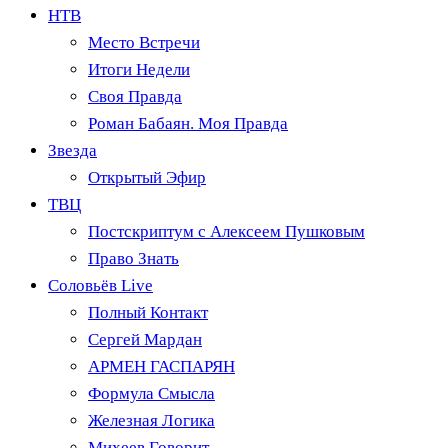
НТВ
Место Встречи
Итоги Недели
Своя Правда
Роман Бабаян. Моя Правда
Звезда
Открытый Эфир
ТВЦ
Постскриптум с Алексеем Пушковым
Право Знать
Соловьёв Live
Полный Контакт
Сергей Мардан
АРМЕН ГАСПАРЯН
Формула Смысла
Железная Логика
Михеев Говорит