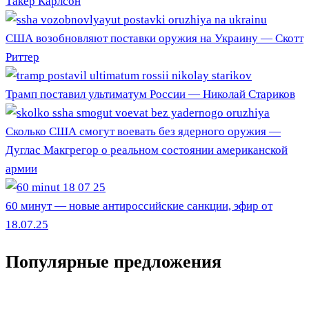
Такер Карлсон
США возобновляют поставки оружия на Украину — Скотт
Риттер
Трамп поставил ультиматум России — Николай Стариков
Сколько США смогут воевать без ядерного оружия —
Дуглас Макгрегор о реальном состоянии американской
армии
60 минут — новые антироссийские санкции, эфир от
18.07.25
Популярные предложения