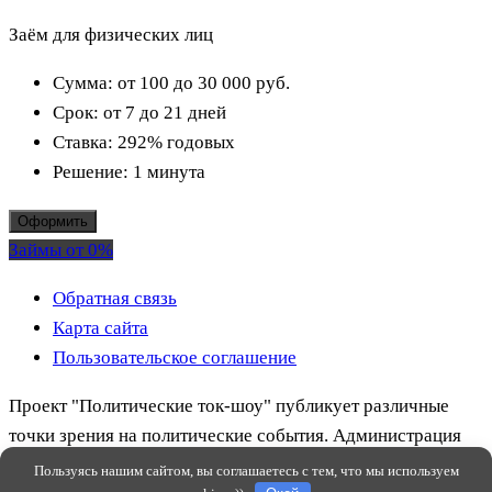
Заём для физических лиц
Сумма:
от 100 до 30 000
руб.
Срок:
от 7 до 21 дней
Ставка:
292% годовых
Решение:
1 минута
Оформить
Займы от 0%
Обратная связь
Карта сайта
Пользовательское соглашение
Проект "Политические ток-шоу" публикует различные
точки зрения на политические события. Администрация
сайта может быть не согласна с содержанием публикаций.
Пользуясь нашим сайтом, вы соглашаетесь с тем, что мы используем