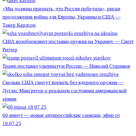
«Мы должны признать, что Россия победила», риски
продолжения войны для Европы, Украины и США —
Такер Карлсон
США возобновляют поставки оружия на Украину — Скотт
Риттер
Трамп поставил ультиматум России — Николай Стариков
Сколько США смогут воевать без ядерного оружия —
Дуглас Макгрегор о реальном состоянии американской
армии
60 минут — новые антироссийские санкции, эфир от
18.07.25