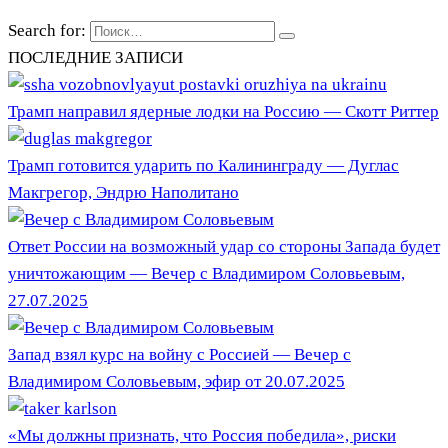
Search for:
ПОСЛЕДНИЕ ЗАПИСИ
Трамп направил ядерные лодки на Россию — Скотт Риттер
Трамп готовится ударить по Калининграду — Дуглас
Макгрегор, Эндрю Наполитано
Ответ России на возможный удар со стороны Запада будет
уничтожающим — Вечер с Владимиром Соловьевым,
27.07.2025
Запад взял курс на войну с Россией — Вечер с
Владимиром Соловьевым, эфир от 20.07.2025
«Мы должны признать, что Россия победила», риски