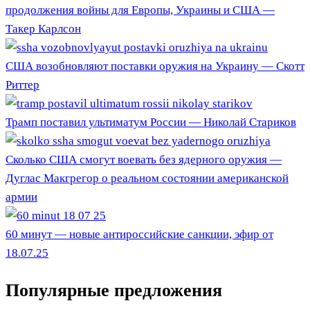
продолжения войны для Европы, Украины и США —
Такер Карлсон
США возобновляют поставки оружия на Украину — Скотт
Риттер
Трамп поставил ультиматум России — Николай Стариков
Сколько США смогут воевать без ядерного оружия —
Дуглас Макгрегор о реальном состоянии американской
армии
60 минут — новые антироссийские санкции, эфир от
18.07.25
Популярные предложения