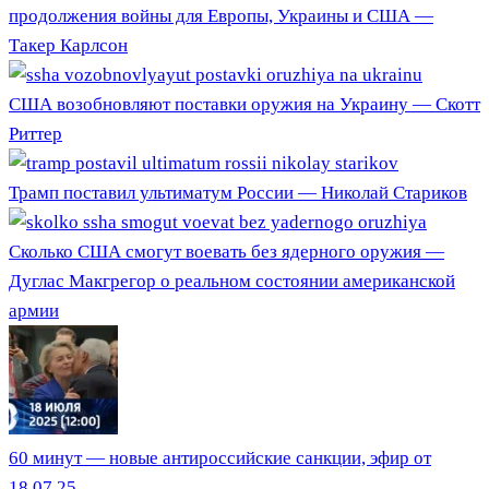
продолжения войны для Европы, Украины и США —
Такер Карлсон
США возобновляют поставки оружия на Украину — Скотт
Риттер
Трамп поставил ультиматум России — Николай Стариков
Сколько США смогут воевать без ядерного оружия —
Дуглас Макгрегор о реальном состоянии американской
армии
60 минут — новые антироссийские санкции, эфир от
18.07.25