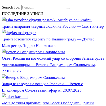
Search for:
ПОСЛЕДНИЕ ЗАПИСИ
Трамп направил ядерные лодки на Россию — Скотт Риттер
Трамп готовится ударить по Калининграду — Дуглас
Макгрегор, Эндрю Наполитано
Ответ России на возможный удар со стороны Запада будет
уничтожающим — Вечер с Владимиром Соловьевым,
27.07.2025
Запад взял курс на войну с Россией — Вечер с
Владимиром Соловьевым, эфир от 20.07.2025
«Мы должны признать, что Россия победила», риски