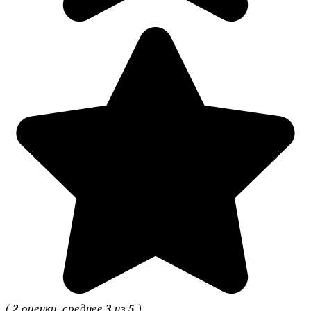
(
2
оценки, среднее
3
из
5
)