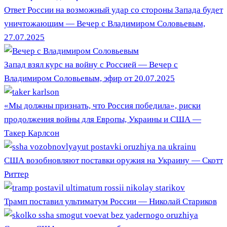
Ответ России на возможный удар со стороны Запада будет
уничтожающим — Вечер с Владимиром Соловьевым,
27.07.2025
Запад взял курс на войну с Россией — Вечер с
Владимиром Соловьевым, эфир от 20.07.2025
«Мы должны признать, что Россия победила», риски
продолжения войны для Европы, Украины и США —
Такер Карлсон
США возобновляют поставки оружия на Украину — Скотт
Риттер
Трамп поставил ультиматум России — Николай Стариков