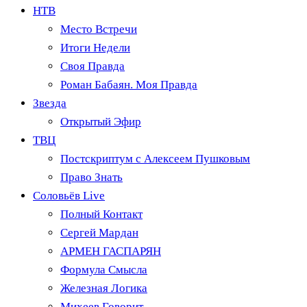
НТВ
Место Встречи
Итоги Недели
Своя Правда
Роман Бабаян. Моя Правда
Звезда
Открытый Эфир
ТВЦ
Постскриптум с Алексеем Пушковым
Право Знать
Соловьёв Live
Полный Контакт
Сергей Мардан
АРМЕН ГАСПАРЯН
Формула Смысла
Железная Логика
Михеев Говорит