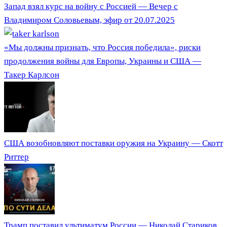
Запад взял курс на войну с Россией — Вечер с
Владимиром Соловьевым, эфир от 20.07.2025
«Мы должны признать, что Россия победила», риски
продолжения войны для Европы, Украины и США —
Такер Карлсон
США возобновляют поставки оружия на Украину — Скотт
Риттер
Трамп поставил ультиматум России — Николай Стариков