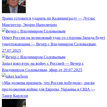
Трамп готовится ударить по Калининграду — Дуглас
Макгрегор, Эндрю Наполитано
Ответ России на возможный удар со стороны Запада будет
уничтожающим — Вечер с Владимиром Соловьевым,
27.07.2025
Запад взял курс на войну с Россией — Вечер с
Владимиром Соловьевым, эфир от 20.07.2025
«Мы должны признать, что Россия победила», риски
продолжения войны для Европы, Украины и США —
Такер Карлсон