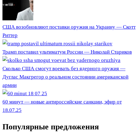
США возобновляют поставки оружия на Украину — Скотт
Риттер
Трамп поставил ультиматум России — Николай Стариков
Сколько США смогут воевать без ядерного оружия —
Дуглас Макгрегор о реальном состоянии американской
армии
60 минут — новые антироссийские санкции, эфир от
18.07.25
Популярные предложения