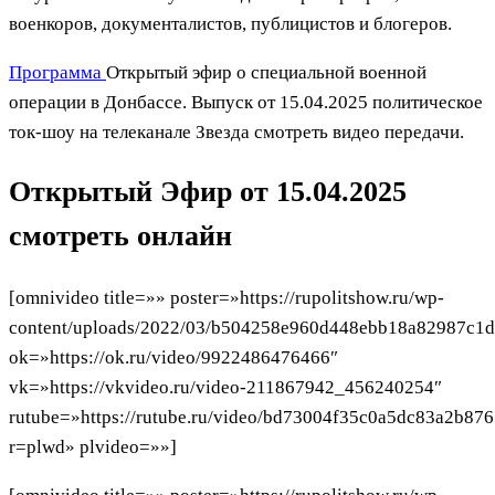
военкоров, документалистов, публицистов и блогеров.
Программа
Открытый эфир о специальной военной
операции в Донбассе. Выпуск от 15.04.2025 политическое
ток-шоу на телеканале Звезда смотреть видео передачи.
Открытый Эфир от 15.04.2025
смотреть онлайн
[omnivideo title=»» poster=»https://rupolitshow.ru/wp-
content/uploads/2022/03/b504258e960d448ebb18a82987c1d
ok=»https://ok.ru/video/9922486476466″
vk=»https://vkvideo.ru/video-211867942_456240254″
rutube=»https://rutube.ru/video/bd73004f35c0a5dc83a2b87
r=plwd» plvideo=»»]