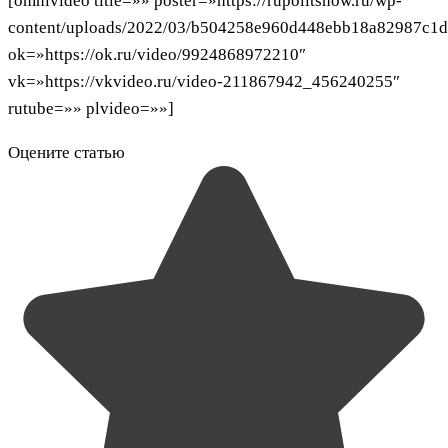
[omnivideo title=»» poster=»https://rupolitshow.ru/wp-
content/uploads/2022/03/b504258e960d448ebb18a82987c1d
ok=»https://ok.ru/video/9924868972210″
vk=»https://vkvideo.ru/video-211867942_456240255″
rutube=»» plvideo=»»]
Оцените статью