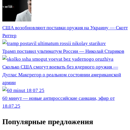
США возобновляют поставки оружия на Украину — Скотт
Риттер
Трамп поставил ультиматум России — Николай Стариков
Сколько США смогут воевать без ядерного оружия —
Дуглас Макгрегор о реальном состоянии американской
армии
60 минут — новые антироссийские санкции, эфир от
18.07.25
Популярные предложения