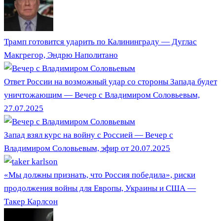
Трамп готовится ударить по Калининграду — Дуглас
Макгрегор, Эндрю Наполитано
Ответ России на возможный удар со стороны Запада будет
уничтожающим — Вечер с Владимиром Соловьевым,
27.07.2025
Запад взял курс на войну с Россией — Вечер с
Владимиром Соловьевым, эфир от 20.07.2025
«Мы должны признать, что Россия победила», риски
продолжения войны для Европы, Украины и США —
Такер Карлсон