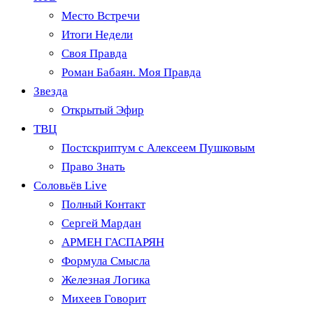
Место Встречи
Итоги Недели
Своя Правда
Роман Бабаян. Моя Правда
Звезда
Открытый Эфир
ТВЦ
Постскриптум с Алексеем Пушковым
Право Знать
Соловьёв Live
Полный Контакт
Сергей Мардан
АРМЕН ГАСПАРЯН
Формула Смысла
Железная Логика
Михеев Говорит