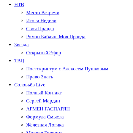
НТВ
Место Встречи
Итоги Недели
Своя Правда
Роман Бабаян. Моя Правда
Звезда
Открытый Эфир
ТВЦ
Постскриптум с Алексеем Пушковым
Право Знать
Соловьёв Live
Полный Контакт
Сергей Мардан
АРМЕН ГАСПАРЯН
Формула Смысла
Железная Логика
Михеев Говорит