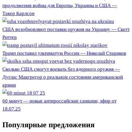
продолжения войны для Европы, Украины и США —
Такер Карлсон
США возобновляют поставки оружия на Украину — Скотт
Риттер
Трамп поставил ультиматум России — Николай Стариков
Сколько США смогут воевать без ядерного оружия —
Дуглас Макгрегор о реальном состоянии американской
армии
60 минут — новые антироссийские санкции, эфир от
18.07.25
Популярные предложения