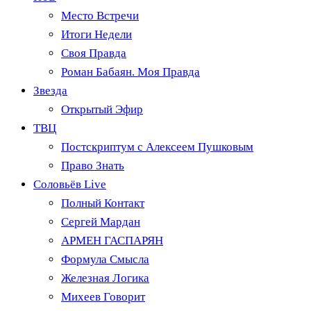
Место Встречи
Итоги Недели
Своя Правда
Роман Бабаян. Моя Правда
Звезда
Открытый Эфир
ТВЦ
Постскриптум с Алексеем Пушковым
Право Знать
Соловьёв Live
Полный Контакт
Сергей Мардан
АРМЕН ГАСПАРЯН
Формула Смысла
Железная Логика
Михеев Говорит