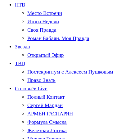
НТВ
Место Встречи
Итоги Недели
Своя Правда
Роман Бабаян. Моя Правда
Звезда
Открытый Эфир
ТВЦ
Постскриптум с Алексеем Пушковым
Право Знать
Соловьёв Live
Полный Контакт
Сергей Мардан
АРМЕН ГАСПАРЯН
Формула Смысла
Железная Логика
Михеев Говорит