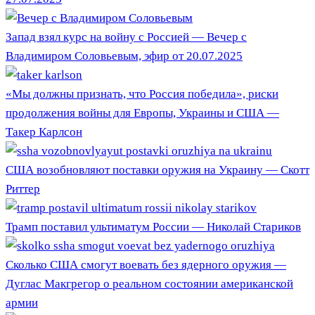
Запад взял курс на войну с Россией — Вечер с
Владимиром Соловьевым, эфир от 20.07.2025
«Мы должны признать, что Россия победила», риски
продолжения войны для Европы, Украины и США —
Такер Карлсон
США возобновляют поставки оружия на Украину — Скотт
Риттер
Трамп поставил ультиматум России — Николай Стариков
Сколько США смогут воевать без ядерного оружия —
Дуглас Макгрегор о реальном состоянии американской
армии