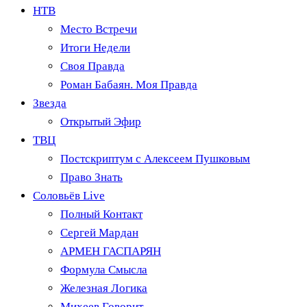
НТВ
Место Встречи
Итоги Недели
Своя Правда
Роман Бабаян. Моя Правда
Звезда
Открытый Эфир
ТВЦ
Постскриптум с Алексеем Пушковым
Право Знать
Соловьёв Live
Полный Контакт
Сергей Мардан
АРМЕН ГАСПАРЯН
Формула Смысла
Железная Логика
Михеев Говорит