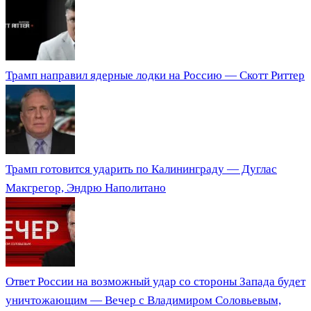
Трамп направил ядерные лодки на Россию — Скотт Риттер
Трамп готовится ударить по Калининграду — Дуглас
Макгрегор, Эндрю Наполитано
Ответ России на возможный удар со стороны Запада будет
уничтожающим — Вечер с Владимиром Соловьевым,