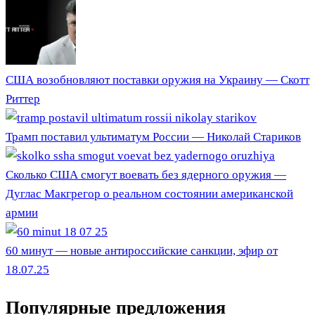
США возобновляют поставки оружия на Украину — Скотт
Риттер
Трамп поставил ультиматум России — Николай Стариков
Сколько США смогут воевать без ядерного оружия —
Дуглас Макгрегор о реальном состоянии американской
армии
60 минут — новые антироссийские санкции, эфир от
18.07.25
Популярные предложения