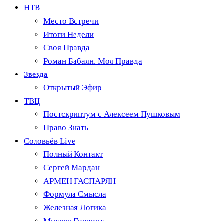
НТВ
Место Встречи
Итоги Недели
Своя Правда
Роман Бабаян. Моя Правда
Звезда
Открытый Эфир
ТВЦ
Постскриптум с Алексеем Пушковым
Право Знать
Соловьёв Live
Полный Контакт
Сергей Мардан
АРМЕН ГАСПАРЯН
Формула Смысла
Железная Логика
Михеев Говорит