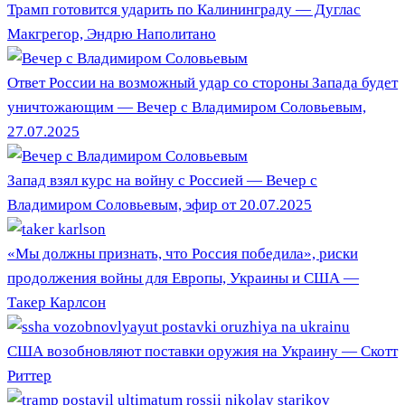
Трамп готовится ударить по Калининграду — Дуглас
Макгрегор, Эндрю Наполитано
Ответ России на возможный удар со стороны Запада будет
уничтожающим — Вечер с Владимиром Соловьевым,
27.07.2025
Запад взял курс на войну с Россией — Вечер с
Владимиром Соловьевым, эфир от 20.07.2025
«Мы должны признать, что Россия победила», риски
продолжения войны для Европы, Украины и США —
Такер Карлсон
США возобновляют поставки оружия на Украину — Скотт
Риттер