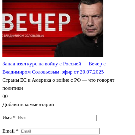
Запад взял курс на войну с Россией — Вечер с
Владимиром Соловьевым, эфир от 20.07.2025
Страны ЕС и Америка о войне с РФ — что говорят
политики
0
0
Добавить комментарий
Имя
*
Email
*