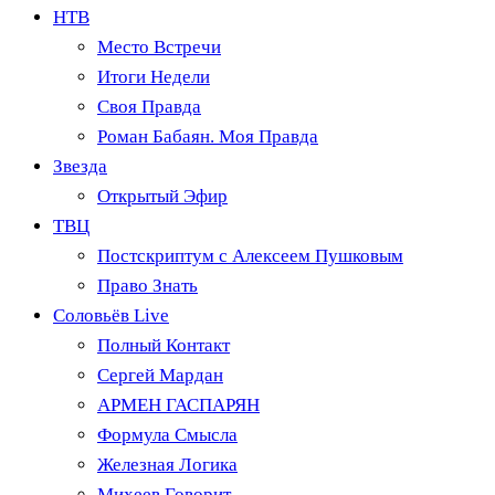
НТВ
Место Встречи
Итоги Недели
Своя Правда
Роман Бабаян. Моя Правда
Звезда
Открытый Эфир
ТВЦ
Постскриптум с Алексеем Пушковым
Право Знать
Соловьёв Live
Полный Контакт
Сергей Мардан
АРМЕН ГАСПАРЯН
Формула Смысла
Железная Логика
Михеев Говорит