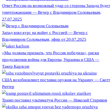
Ответ России на возможный удар со стороны Запада будет
уничтожающим — Вечер с Владимиром Соловьевым,
27.07.2025
Запад взял курс на войну с Россией — Вечер с
Владимиром Соловьевым, эфир от 20.07.2025
«Мы должны признать, что Россия победила», риски
продолжения войны для Европы, Украины и США —
Такер Карлсон
США возобновляют поставки оружия на Украину — Скотт
Риттер
Трамп поставил ультиматум России — Николай Стариков