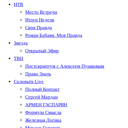
НТВ
Место Встречи
Итоги Недели
Своя Правда
Роман Бабаян. Моя Правда
Звезда
Открытый Эфир
ТВЦ
Постскриптум с Алексеем Пушковым
Право Знать
Соловьёв Live
Полный Контакт
Сергей Мардан
АРМЕН ГАСПАРЯН
Формула Смысла
Железная Логика
Михеев Говорит