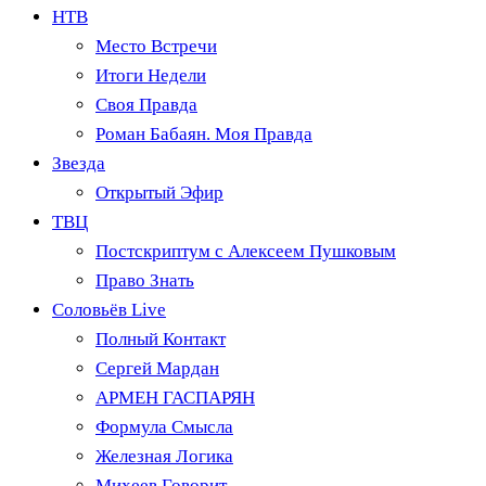
НТВ
Место Встречи
Итоги Недели
Своя Правда
Роман Бабаян. Моя Правда
Звезда
Открытый Эфир
ТВЦ
Постскриптум с Алексеем Пушковым
Право Знать
Соловьёв Live
Полный Контакт
Сергей Мардан
АРМЕН ГАСПАРЯН
Формула Смысла
Железная Логика
Михеев Говорит