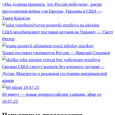
«Мы должны признать, что Россия победила», риски
продолжения войны для Европы, Украины и США —
Такер Карлсон
США возобновляют поставки оружия на Украину — Скотт
Риттер
Трамп поставил ультиматум России — Николай Стариков
Сколько США смогут воевать без ядерного оружия —
Дуглас Макгрегор о реальном состоянии американской
армии
60 минут — новые антироссийские санкции, эфир от
18.07.25