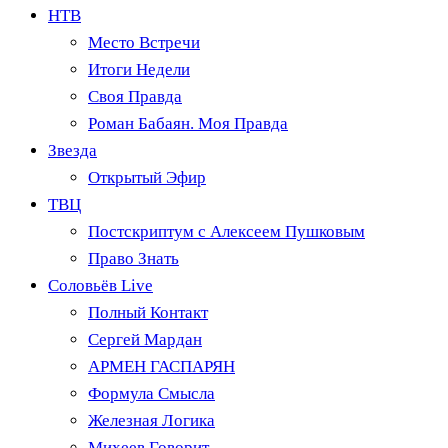
НТВ
Место Встречи
Итоги Недели
Своя Правда
Роман Бабаян. Моя Правда
Звезда
Открытый Эфир
ТВЦ
Постскриптум с Алексеем Пушковым
Право Знать
Соловьёв Live
Полный Контакт
Сергей Мардан
АРМЕН ГАСПАРЯН
Формула Смысла
Железная Логика
Михеев Говорит